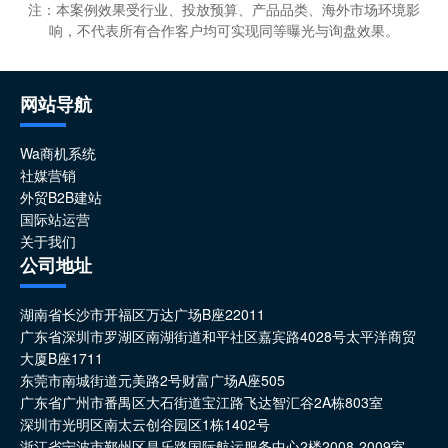
注：本案例效果受行业、投放预算、产品品类、海外市场环境影
响，不代表所有合作客户均可实现同等曝光与询盘效果。
网站导航
Wa商机系统
社媒营销
外贸B2B建站
国际站运营
关于我们
公司地址
湖南省长沙市开福区万达广场B座22011
广东省深圳市罗湖区南湖街道和平社区嘉宾路4028号太平洋商贸
大厦B座1711
东莞市南城街道元美路2号财富广场A座505
广东省广州市番禺区大石街道宝江路飞达智汇谷2A栋803室
深圳市光明区南太云创谷园区1栋1402号
浙江省宁波市鄞州区昌乐路国际航运服务中心2楼2008-2009室